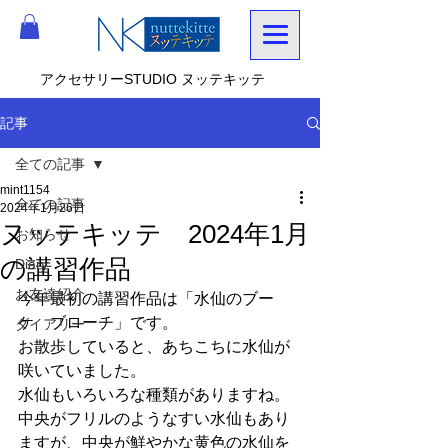
アクセサリーSTUDIO ヌッテキッテ
記事
全ての記事
mint1154
全ての記事
2024年1月26日
ヌッテキッテ 2024年1月
お知らせ
の講習作品
Diary
お友達紹介
今年最初の講習作品は「水仙のブー
ケ　ブローチ」です。
ダイアリー
お散歩していると、あちこちに水仙が
咲いていました。
水仙もいろいろな種類がありますね。
中央がフリルのようなすい水仙もあり
ますが、中央が鮮やかな黄色の水仙を