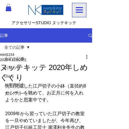
アクセサリーSTUDIO ヌッテキッテ
記事
全ての記事
mint1154
全ての記事
2020年12月28日
ヌッテキッテ 2020年しめ
お知らせ
くくり
Diary
お友達紹介
先日完成した江戸切子の小鉢（直径約8
センチ）を眺めて、お正月に何を入れ
ダイアリー
ようかと思案中です。
2009年から習っていた江戸切子の教室
を一旦やめていましたが、今年再び、
江戸切子伝統工芸士 瀧澤利夫先生の教