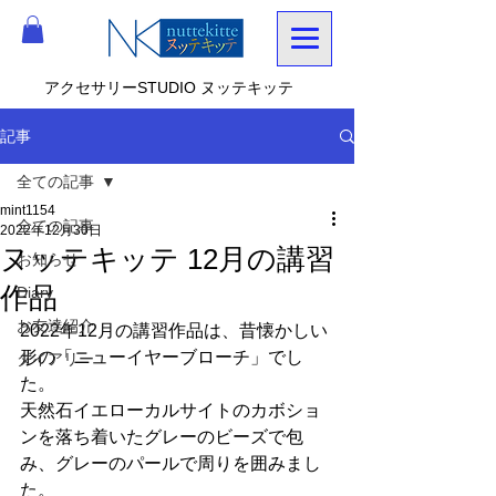
アクセサリーSTUDIO ヌッテキッテ
記事
全ての記事
mint1154
全ての記事
2022年12月30日
ヌッテキッテ 12月の講習
お知らせ
作品
Diary
お友達紹介
2022年12月の講習作品は、昔懐かしい
形の「ニューイヤーブローチ」でし
ダイアリー
た。
天然石イエローカルサイトのカボショ
ンを落ち着いたグレーのビーズで包
み、グレーのパールで周りを囲みまし
た。