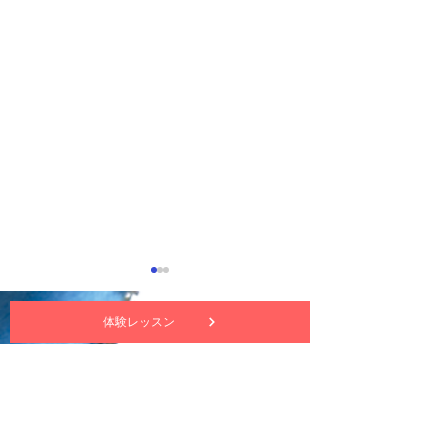
体験レッスン
nuttekitte動画チャンネル
サイトについて・プライバシーポリシー
ヌッテキッテ 5月の講習
ヌッテキッテの