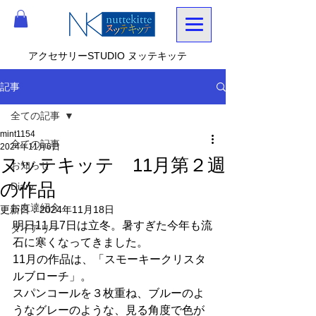
アクセサリーSTUDIO ヌッテキッテ
記事
全ての記事
mint1154
全ての記事
2024年11月6日
ヌッテキッテ 11月第２週
お知らせ
の作品
Diary
お友達紹介
更新日：
2024年11月18日
明日11月7日は立冬。暑すぎた今年も流
ダイアリー
石に寒くなってきました。
11月の作品は、「スモーキークリスタ
ルブローチ」。
スパンコールを３枚重ね、ブルーのよ
うなグレーのような、見る角度で色が