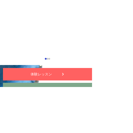
体験レッスン
nuttekitte動画チャンネル
サイトについて・プライバシーポリシー
バレッタ完成ーブリック
久しぶりの髪留
スティッチ
タ
特定商取引法に基づく表記