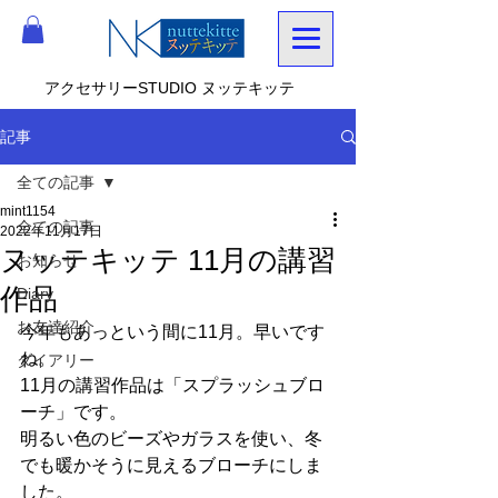
アクセサリーSTUDIO ヌッテキッテ
記事
全ての記事
mint1154
全ての記事
2022年11月17日
ヌッテキッテ 11月の講習
お知らせ
作品
Diary
お友達紹介
今年もあっという間に11月。早いです
ね。
ダイアリー
11月の講習作品は「スプラッシュブロ
ーチ」です。
明るい色のビーズやガラスを使い、冬
でも暖かそうに見えるブローチにしま
した。