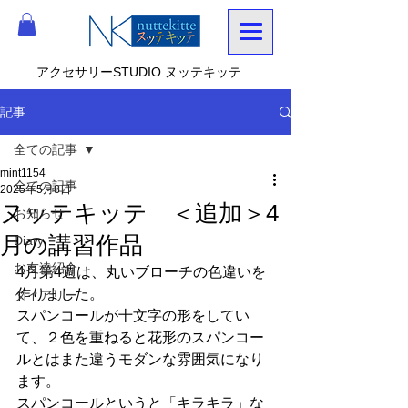
アクセサリーSTUDIO ヌッテキッテ
記事
全ての記事
mint1154
全ての記事
2025年5月8日
ヌッテキッテ ＜追加＞4
お知らせ
月の講習作品
Diary
お友達紹介
4月第4週は、丸いブローチの色違いを
作りました。
ダイアリー
スパンコールが十文字の形をしてい
て、２色を重ねると花形のスパンコー
ルとはまた違うモダンな雰囲気になり
ます。
スパンコールというと「キラキラ」な