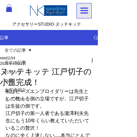
アクセサリーSTUDIO ヌッテキッテ
記事
全ての記事
mint1154
全ての記事
2021年4月21日
ヌッテキッテ 江戸切子の
お知らせ
小皿完成！
Diary
お友達紹介
私はビーズエンブロイダリーは先生と
して教える側の立場ですが、江戸切子
ダイアリー
は生徒の側です。
江戸切子の第一人者である瀧澤利夫先
生にもう10年くらい教えていただいて
いるこの贅沢！　
なのに全く上達しない.....本当にとんで