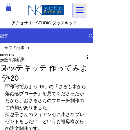
アクセサリーSTUDIO ヌッテキッテ
記事
全ての記事
mint1154
全ての記事
2022年8月8日
ヌッテキッテ 作ってみよ
お知らせ
う-20
Diary
お友達紹介
「作ってみよう-19」の「さるも木から
落ちるブローチ」を見てくださったか
ダイアリー
たから、おさるさんのブローチ制作の
ご依頼がありました。
孫息子さんのフィアンセに小さなプレ
ゼントをしたい　というお祖母様から
の注文制作です。