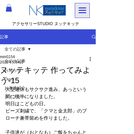
アクセサリーSTUDIO ヌッテキッテ
記事
全ての記事
mint1154
全ての記事
2022年5月4日
ヌッテキッテ 作ってみよ
お知らせ
う-15
Diary
お友達紹介
大型連休もサクサク進み、あっという
間に後半になりました。
ダイアリー
明日はこどもの日。
ビーズ刺繍で、「クマと金太郎」のブ
ローチ兼帯留めを作りました。
子供達が（おとなも）ご飯をちゃんと