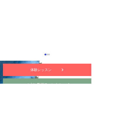
体験レッスン
nuttekitte動画チャンネル
サイトについて・プライバシーポリシー
ヌッテキッテ 5月の講習
ヌッテキッテの
作品
記-85
特定商取引法に基づく表記
お問い合わせ