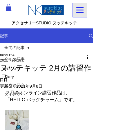
アクセサリーSTUDIO ヌッテキッテ
記事
全ての記事
mint1154
全ての記事
2021年2月20日
ヌッテキッテ 2月の講習作
お知らせ
品
Diary
お友達紹介
更新日：
2021年9月8日
２月のオンライン講習作品は、
ダイアリー
「HELLO バッグチャーム」です。