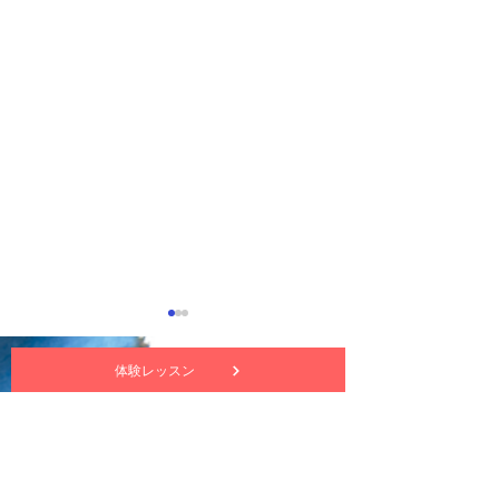
体験レッスン
nuttekitte動画チャンネル
サイトについて・プライバシーポリシー
ヌッテキッテ 5月の講習
ヌッテキッテの