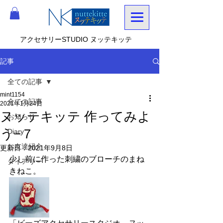
アクセサリーSTUDIO ヌッテキッテ
記事
全ての記事
mint1154
全ての記事
2021年1月24日
ヌッテキッテ 作ってみよ
お知らせ
う−７
Diary
お友達紹介
更新日：
2021年9月8日
少し前に作った刺繍のブローチのまね
ダイアリー
きねこ。