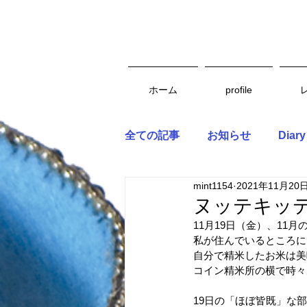
ホーム
profile
全ての記事
お知らせ
Diary
mint1154
2021年11月20
ヌッテキッテ
11月19日（金）、1
私が住んでいるところに
自分で精米したお米は美
コイン精米所の横で時々
19日の「ほぼ皆既」な