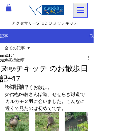
アクセサリーSTUDIO ヌッテキッテ
記事
全ての記事
mint1154
全ての記事
2021年4月9日
ヌッテキッテ のお散歩日
お知らせ
記−17
Diary
お友達紹介
今日は朝早くお散歩。
いつものおさんぽ道、せせらぎ緑道で
ダイアリー
カルガモ２羽に会いました。こんなに
近くで見たのは初めてです。