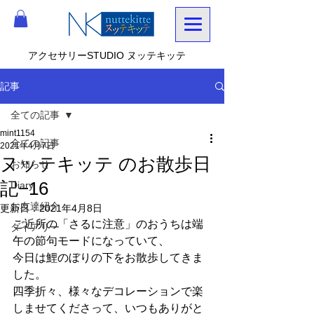
アクセサリーSTUDIO ヌッテキッテ
記事
全ての記事
mint1154
全ての記事
2021年4月7日
ヌッテキッテ のお散歩日
お知らせ
記−16
Diary
お友達紹介
更新日：
2021年4月8日
ご近所の「さるに注意」のおうちは端
ダイアリー
午の節句モードになっていて、
今日は鯉のぼりの下をお散歩してきま
した。
四季折々、様々なデコレーションで楽
しませてくださって、いつもありがと