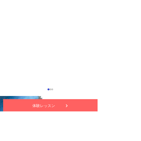
体験レッスン
nuttekitte動画チャンネル
サイトについて・プライバシーポリシー
ヌッテキッテ 5月の講習
ヌッテキッテの