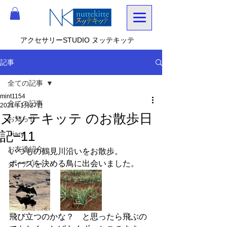
アクセサリーSTUDIO ヌッテキッテ
記事
全ての記事
mint1154
全ての記事
2021年1月27日
ヌッテキッテ のお散歩日
お知らせ
記−11
Diary
お友達紹介
いつもの鶴見川沿いをお散歩。
ポーズを決める鳥に出会いました。
ダイアリー
飛び立つのかな？　と思ったら飛ぶの